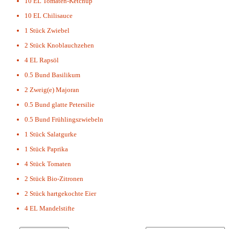
10 EL
Tomaten-Ketchup
10 EL
Chilisauce
1 Stück
Zwiebel
2 Stück
Knoblauchzehen
4 EL
Rapsöl
0.5 Bund
Basilikum
2 Zweig(e)
Majoran
0.5 Bund
glatte Petersilie
0.5 Bund
Frühlingszwiebeln
1 Stück
Salatgurke
1 Stück
Paprika
4 Stück
Tomaten
2 Stück
Bio-Zitronen
2 Stück
hartgekochte Eier
4 EL
Mandelstifte