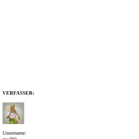
VERFASSER:
Unsername:
(m)