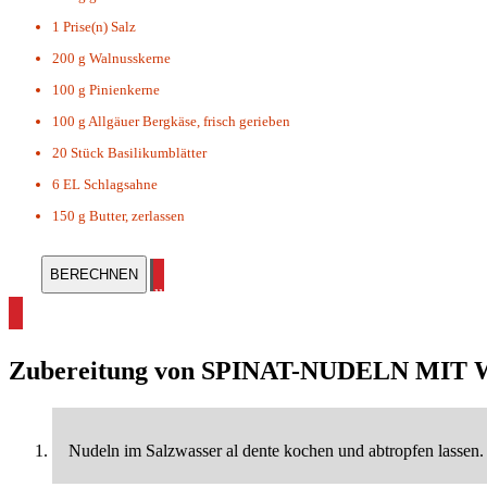
1 Prise(n)
Salz
200 g
Walnusskerne
100 g
Pinienkerne
100 g
Allgäuer Bergkäse, frisch gerieben
20 Stück
Basilikumblätter
6 EL
Schlagsahne
150 g
Butter, zerlassen
alle Pasta Rezepte ansehen
Zubereitung von
SPINAT-NUDELN MIT
Nudeln im Salzwasser al dente kochen und abtropfen lassen.