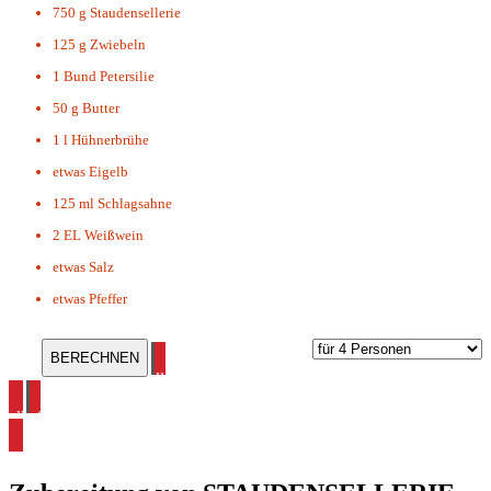
750 g
Staudensellerie
125 g
Zwiebeln
1 Bund
Petersilie
50 g
Butter
1 l
Hühnerbrühe
etwas
Eigelb
125 ml
Schlagsahne
2 EL
Weißwein
etwas
Salz
etwas
Pfeffer
alle Staudensellerie Rezepte ansehen
alle Suppen Rezepte ansehen