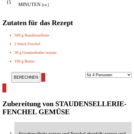
15
MINUTEN
[ca.]
Zutaten für das Rezept
500 g
Staudensellerie
2 Stück
Fenchel
30 g
Gemüsebrühe instant
100 g
Butter
alle Staudensellerie Rezepte ansehen
Zubereitung von
STAUDENSELLERIE-
FENCHEL GEMÜSE
Staudensellerie putzen und Fenchel ebenfalls putzen und