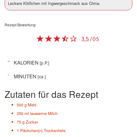
Leckere Klößchen mit Ingwergeschmack aus China.
Rezept Bewertung:
–
KALORIEN
[p.P.]
-
MINUTEN
[ca.]
Zutaten für das Rezept
500 g
Mehl
250 ml
lauwarme Milch
75 g
Zucker
1 Päckchen(n)
Trockenhefe