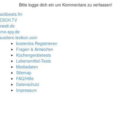
Bitte logge dich ein um Kommentare zu verfassen!
lackbeats.fm
ESCH.TV
ews8.de
mo-spy.de
austiere-lexikon.com
kostenlos Registrieren
Fragen & Antworten
Küchengerätetests
Lebensmittel-Tests
Mediadaten
Sitemap
FAQ/Hilfe
Datenschutz
Impressum