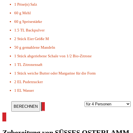
1 Prise(n)
Salz
60 g
Mehl
60 g
Speisestärke
1.5 TL
Backpulver
2 Stück
Eier Größe M
50 g
gemahlene Mandeln
1 Stück
abgeriebene Schale von 1/2 Bio-Zitrone
1 TL
Zitronensaft
1 Stück
weiche Butter oder Margarine für die Form
2 EL
Puderzucker
1 EL
Wasser
alle Osterrezepte ansehen
Zubereitung von
SÜSSES OSTERLAMM