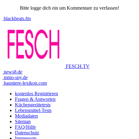
Bitte logge dich ein um Kommentare zu verfassen!
blackbeats.fm
FESCH.TV
news8.de
mmo-spy.de
haustiere-lexikon.com
kostenlos Registrieren
Fragen & Antworten
Küchengerätetests
Lebensmittel-Tests
Mediadaten
Sitemap
FAQ/Hilfe
Datenschutz
Impressum