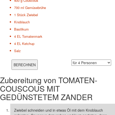
400 g
Couscous
700 ml
Gemüsebrühe
1 Stück
Zwiebel
Knoblauch
Basilikum
4 EL
Tomatenmark
4 EL
Ketchup
Salz
Zubereitung von
TOMATEN-
COUSCOUS MIT
GEDÜNSTETEM ZANDER
Zwiebel schneiden und in etwas Öl mit dem Knoblauch