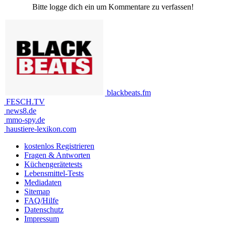
Bitte logge dich ein um Kommentare zu verfassen!
blackbeats.fm
FESCH.TV
news8.de
mmo-spy.de
haustiere-lexikon.com
kostenlos Registrieren
Fragen & Antworten
Küchengerätetests
Lebensmittel-Tests
Mediadaten
Sitemap
FAQ/Hilfe
Datenschutz
Impressum