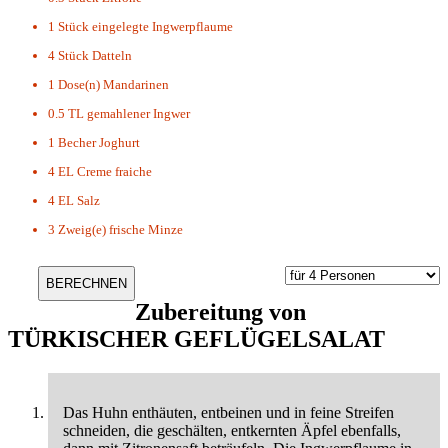
1 Stück
eingelegte Ingwerpflaume
4 Stück
Datteln
1 Dose(n)
Mandarinen
0.5 TL
gemahlener Ingwer
1 Becher
Joghurt
4 EL
Creme fraiche
4 EL
Salz
3 Zweig(e)
frische Minze
Zubereitung von
TÜRKISCHER GEFLÜGELSALAT
Das Huhn enthäuten, entbeinen und in feine Streifen
schneiden, die geschälten, entkernten Äpfel ebenfalls,