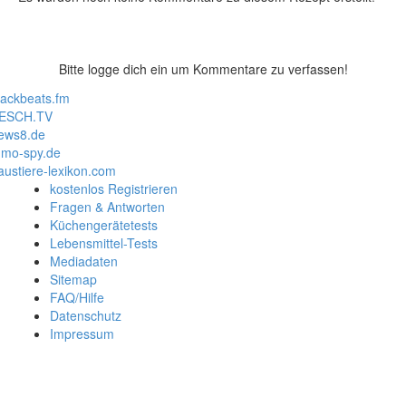
Bitte logge dich ein um Kommentare zu verfassen!
lackbeats.fm
ESCH.TV
ews8.de
mo-spy.de
austiere-lexikon.com
kostenlos Registrieren
Fragen & Antworten
Küchengerätetests
Lebensmittel-Tests
Mediadaten
Sitemap
FAQ/Hilfe
Datenschutz
Impressum