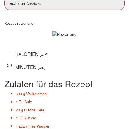
Herzhaftes Gebäck.
Rezept Bewertung:
–
KALORIEN
[p.P.]
30
MINUTEN
[ca.]
Zutaten für das Rezept
500 g
Vollkornmehl
1 TL
Salz
20 g
frische Hefe
1 TL
Zucker
l
lauwarmes Wasser