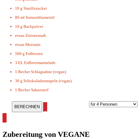
10 g
Vanillezucker
80 ml
Sonnenblumenöl
10 g
Backpulver
etwas
Zitronensaft
etwas
Meersalz
500 g
Erdbeeren
3 EL
Erdbeermarmelade
1 Becher
Schlagsahne (vegan)
30 g
Schokoladenraspeln (vegan)
1 Becher
Sahnesteif
alle Torten Rezepte ansehen
Zubereitung von
VEGANE