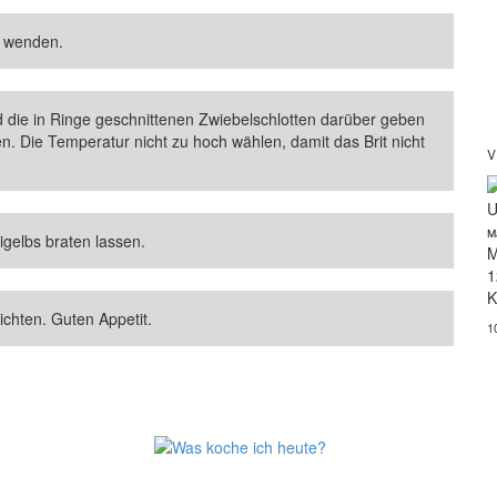
d wenden.
und die in Ringe geschnittenen Zwiebelschlotten darüber geben
. Die Temperatur nicht zu hoch wählen, damit das Brit nicht
V
U
M
igelbs braten lassen.
M
1
K
ichten. Guten Appetit.
1