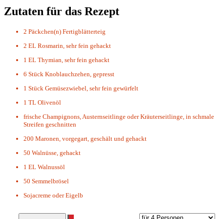
Zutaten für das Rezept
2 Päckchen(n)
Fertigblätterteig
2 EL
Rosmarin, sehr fein gehackt
1 EL
Thymian, sehr fein gehackt
6 Stück
Knoblauchzehen, gepresst
1 Stück
Gemüsezwiebel, sehr fein gewürfelt
1 TL
Olivenöl
frische Champignons, Austernseitlinge oder Kräuterseitlinge, in schmale
Streifen geschnitten
200
Maronen, vorgegart, geschält und gehackt
50
Walnüsse, gehackt
1 EL
Walnussöl
50
Semmelbrösel
Sojacreme oder Eigelb