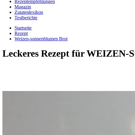
Rezeptempfehlungen
Magazin
Zutatenlexikon
Testberichte
Startseite
Rezept
Weizen-sonnenblumen Brot
Leckeres Rezept für
WEIZEN-