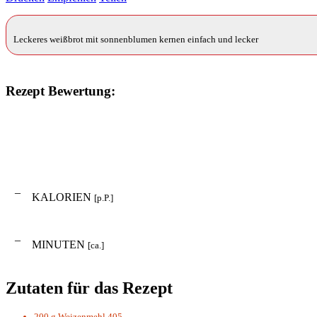
Leckeres weißbrot mit sonnenblumen kernen einfach und lecker
Rezept Bewertung:
–
KALORIEN
[p.P.]
–
MINUTEN
[ca.]
Zutaten für das Rezept
200 g
Weizenmehl 405