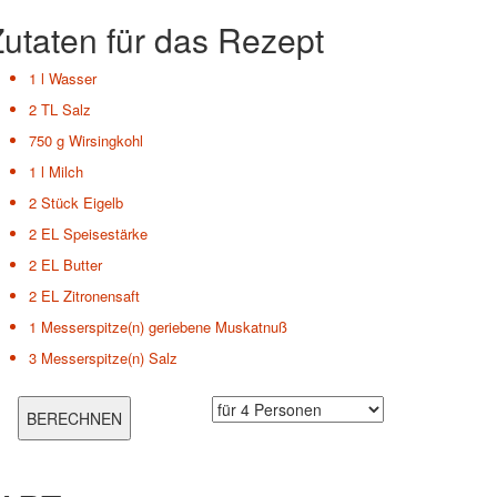
utaten für das Rezept
1 l
Wasser
2 TL
Salz
750 g
Wirsingkohl
1 l
Milch
2 Stück
Eigelb
2 EL
Speisestärke
2 EL
Butter
2 EL
Zitronensaft
1 Messerspitze(n)
geriebene Muskatnuß
3 Messerspitze(n)
Salz