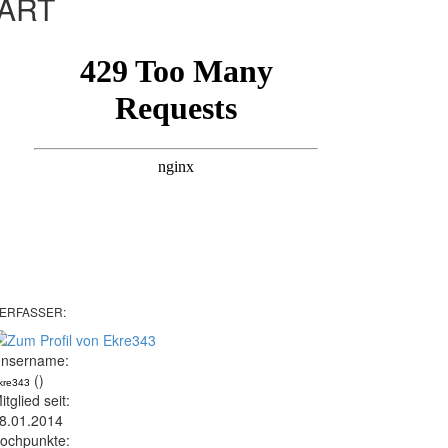
ART
ERFASSER:
nsername:
()
kre343
itglied seit:
8.01.2014
ochpunkte: