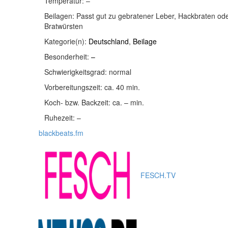
Temperatur:
–
Beilagen:
Passt gut zu gebratener Leber, Hackbraten od
Bratwürsten
Kategorie(n):
Deutschland
,
Beilage
Besonderheit:
–
Schwierigkeitsgrad:
normal
Vorbereitungszeit:
ca. 40 min.
Koch- bzw. Backzeit:
ca. – min.
Ruhezeit:
–
blackbeats.fm
FESCH.TV