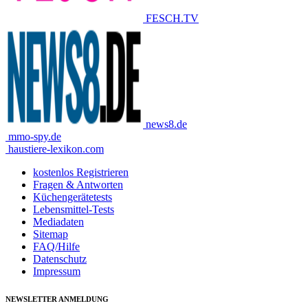
FESCH.TV
news8.de
mmo-spy.de
haustiere-lexikon.com
kostenlos Registrieren
Fragen & Antworten
Küchengerätetests
Lebensmittel-Tests
Mediadaten
Sitemap
FAQ/Hilfe
Datenschutz
Impressum
NEWSLETTER ANMELDUNG