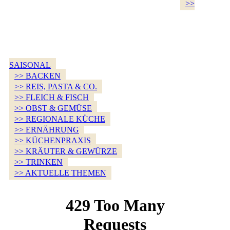
>>
SAISONAL
>> BACKEN
>> REIS, PASTA & CO.
>> FLEICH & FISCH
>> OBST & GEMÜSE
>> REGIONALE KÜCHE
>> ERNÄHRUNG
>> KÜCHENPRAXIS
>> KRÄUTER & GEWÜRZE
>> TRINKEN
>> AKTUELLE THEMEN