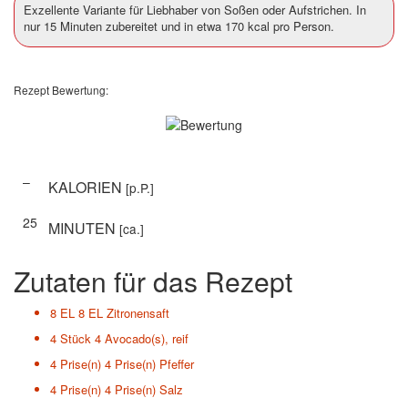
Exzellente Variante für Liebhaber von Soßen oder Aufstrichen. In
nur 15 Minuten zubereitet und in etwa 170 kcal pro Person.
Rezept Bewertung:
–
KALORIEN
[p.P.]
25
MINUTEN
[ca.]
Zutaten für das Rezept
8 EL
8 EL Zitronensaft
4 Stück
4 Avocado(s), reif
4 Prise(n)
4 Prise(n) Pfeffer
4 Prise(n)
4 Prise(n) Salz