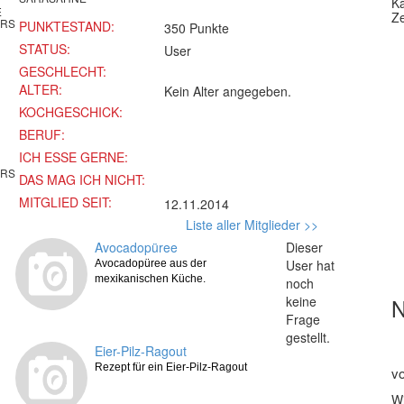
Ka
E
Ze
ERS
PUNKTESTAND:
350 Punkte
STATUS:
User
GESCHLECHT:
ALTER:
Kein Alter angegeben.
KOCHGESCHICK:
BERUF:
ICH ESSE GERNE:
ERS
DAS MAG ICH NICHT:
MITGLIED SEIT:
12.11.2014
Liste aller Mitglieder >>
Avocadopüree
Dieser
User hat
Avocadopüree aus der
mexikanischen Küche.
noch
keine
Frage
gestellt.
Eier-Pilz-Ragout
Rezept für ein Eier-Pilz-Ragout
v
Wi