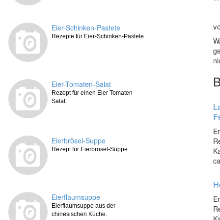
v
Eier-Schinken-Pastete
Rezepte für Eier-Schinken-Pastete
Wa
ge
n
Eier-Tomaten-Salat
Rezept für einen Eier Tomaten
Salat.
La
F
Er
Eierbrösel-Suppe
Re
Rezept für Eierbrösel-Suppe
Ka
ca
H
Eierflaumsuppe
Er
Eierflaumsuppe aus der
Re
chinesischen Küche.
Ka