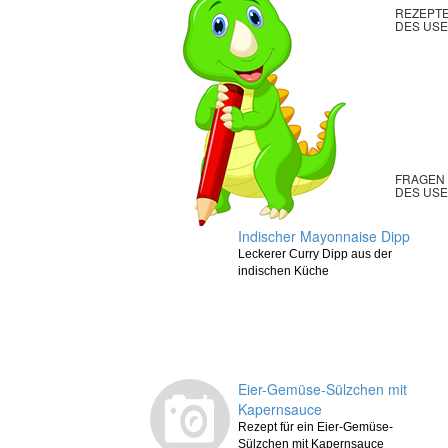
REZEPT
DES US
FRAGEN
DES US
Indischer Mayonnaise Dipp
Leckerer Curry Dipp aus der
indischen Küche
Eier-Gemüse-Sülzchen mit
Kapernsauce
Rezept für ein Eier-Gemüse-
Sülzchen mit Kapernsauce