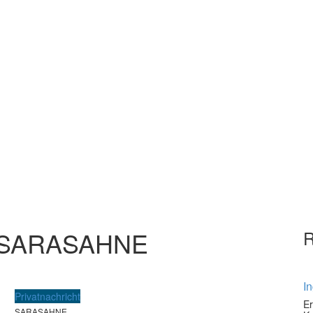
 SARASAHNE
I
Privatnachricht
Er
SARASAHNE