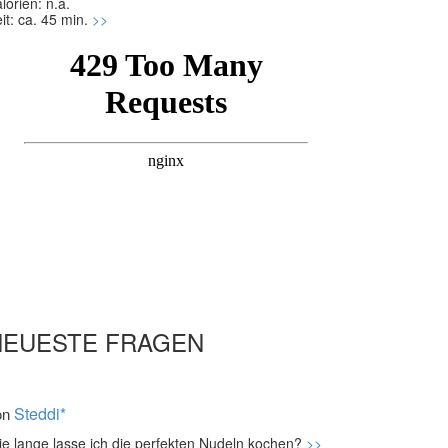
lorien: n.a.
it: ca. 45 min.
>>
NEUESTE FRAGEN
Steddi*
on
e lange lasse ich die perfekten Nudeln kochen?
>>