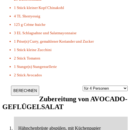
1 Stück
kleiner Kopf Chinakohl
4 TL
Sherryessig
125 g
Crème fraiche
3 EL
Schlagsahne und Salatmayonnaise
1 Prise(n)
Curry, gemahlener Koriander und Zucker
1 Stück
kleine Zucchini
2 Stück
Tomaten
1 Stange(n)
Stangensellerie
2 Stück
Avocados
Zubereitung von
AVOCADO-
GEFLÜGELSALAT
Hähnchenbrüste abspülen, mit Küchenpapier