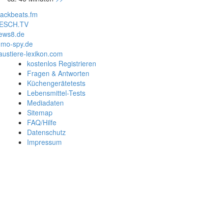
lackbeats.fm
ESCH.TV
ews8.de
mo-spy.de
austiere-lexikon.com
kostenlos Registrieren
Fragen & Antworten
Küchengerätetests
Lebensmittel-Tests
Mediadaten
Sitemap
FAQ/Hilfe
Datenschutz
Impressum