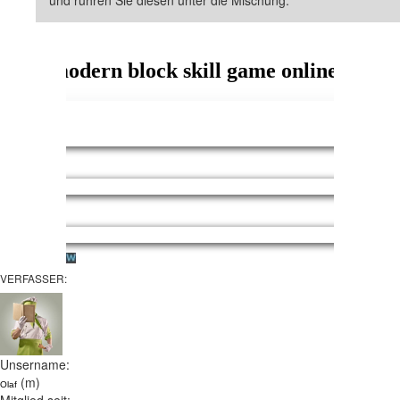
VERFASSER:
Unsername:
(m)
Olaf
Mitglied seit: