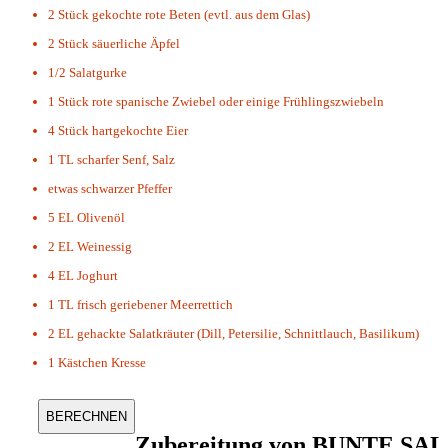
2 Stück
gekochte rote Beten (evtl. aus dem Glas)
2 Stück
säuerliche Äpfel
1/2 Salatgurke
1 Stück
rote spanische Zwiebel oder einige Frühlingszwiebeln
4 Stück
hartgekochte Eier
1 TL
scharfer Senf, Salz
etwas
schwarzer Pfeffer
5 EL
Olivenöl
2 EL
Weinessig
4 EL
Joghurt
1 TL
frisch geriebener Meerrettich
2 EL
gehackte Salatkräuter (Dill, Petersilie, Schnittlauch, Basilikum)
1
Kästchen Kresse
Zubereitung von
BUNTE SA