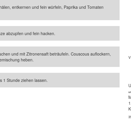
hälen, entkernen und fein würfeln, Paprika und Tomaten
inze abzupfen und fein hacken.
hen und mit Zitronensaft beträufeln. Couscous auflockern,
V
semischung heben.
ns 1 Stunde ziehen lassen.
U
u
M
1
K
3