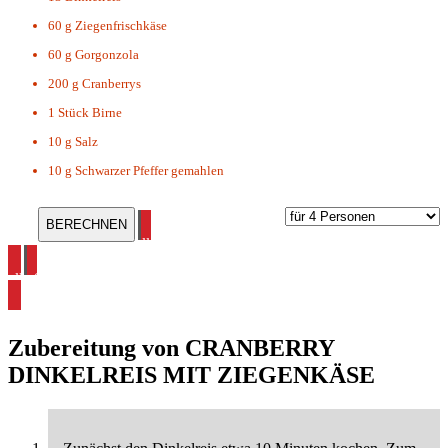
60 g
Ziegenfrischkäse
60 g
Gorgonzola
200 g
Cranberrys
1 Stück
Birne
10 g
Salz
10 g
Schwarzer Pfeffer gemahlen
alle Cranberry Rezepte ansehen
alle Salat Rezepte ansehen
Zubereitung von
CRANBERRY
DINKELREIS MIT ZIEGENKÄSE