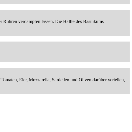
ter Rühren verdampfen lassen. Die Hälfte des Basilikums
omaten, Eier, Mozzarella, Sardellen und Oliven darüber verteilen,