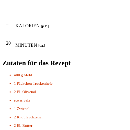
–
KALORIEN
[p.P.]
20
MINUTEN
[ca.]
Zutaten für das Rezept
400 g
Mehl
1 Päckchen
Trockenhefe
2 EL
Olivenöl
etwas
Salz
1
Zwiebel
2
Knoblauchzehen
2 EL
Butter