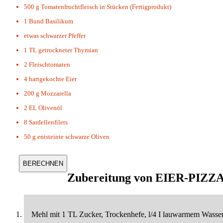
500 g
Tomatenfruchtfleisch in Stücken (Fertigprodukt)
1 Bund
Basilikum
etwas
schwarzer Pfeffer
1 TL
getrockneter Thymian
2
Fleischtomaten
4
hartgekochte Eier
200 g
Mozzarella
2 EL
Olivenöl
8
Sardellenfilets
50 g
entsteinte schwarze Oliven
Zubereitung von
EIER-PIZZ
Mehl mit 1 TL Zucker, Trockenhefe, l/4 I lauwarmem Wasser