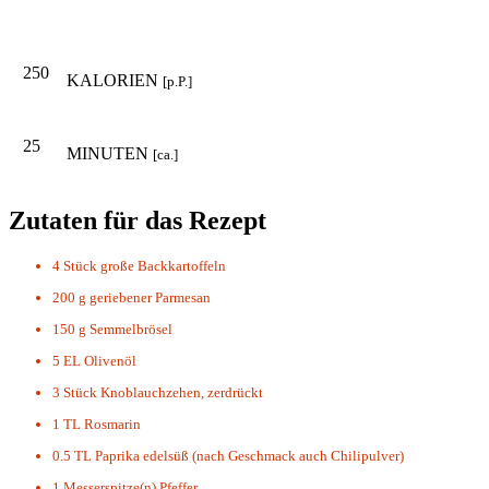
250
KALORIEN
[p.P.]
25
MINUTEN
[ca.]
Zutaten für das Rezept
4 Stück
große Backkartoffeln
200 g
geriebener Parmesan
150 g
Semmelbrösel
5 EL
Olivenöl
3 Stück
Knoblauchzehen, zerdrückt
1 TL
Rosmarin
0.5 TL
Paprika edelsüß (nach Geschmack auch Chilipulver)
1 Messerspitze(n)
Pfeffer