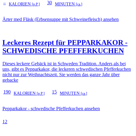
–
30
KALORIEN
MINUTEN
[p.P.]
[ca.]
Ärter med Fläsk (Erbsensuppe mit Schweinefleisch) ansehen
Leckeres Rezept für
PEPPARKAKOR -
SCHWEDISCHE PFEFFERKUCHEN
Dieses leckere Gebäck ist in Schweden Tradition. Anders als bei
uns, gibt es Pepparkakor, die leckeren schwedischen Pfefferkuchen
nicht nur zur Weihnachtszeit. Sie werden das ganze Jahr über
gebacke
190
15
KALORIEN
MINUTEN
[p.P.]
[ca.]
Pepparkakor - schwedische Pfefferkuchen ansehen
1
2