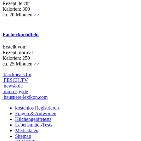
Rezept: leicht
Kalorien: 300
ca. 20 Minuten
>>
Fächerkartoffeln
Erstellt von:
Rezept: normal
Kalorien: 250
ca. 25 Minuten
>>
blackbeats.fm
FESCH.TV
news8.de
mmo-spy.de
haustiere-lexikon.com
kostenlos Registrieren
Fragen & Antworten
Küchengerätetests
Lebensmittel-Tests
Mediadaten
Sitemap