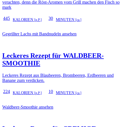
verachten, denn die Röst-Aromen vom Grill machen den Fisch so
mark
445
30
KALORIEN
MINUTEN
[p.P.]
[ca.]
Gegrillter Lachs mit Bandnudeln ansehen
Leckeres Rezept für
WALDBEER-
SMOOTHIE
Leckeres Rezept aus Blaubeeren, Brombeeren, Erdbeeren und
Banane zum verdicken.
224
10
KALORIEN
MINUTEN
[p.P.]
[ca.]
Waldbeer-Smoothie ansehen