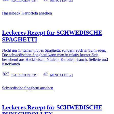
KALORIEN
MINUTEN
[p.P.]
[ca.]
Hasselback Kartoffeln ansehen
Leckeres Rezept für
SCHWEDISCHE
SPAGHETTI
Nicht nur in Italien gibt es Spaghetti, sondern auch in Schweden.
Die schwedischen Spaghetti kann man in relativ kurzer Zeit,
bestehend aus Hackfleisch, Nudeln, Karotten, Lauch, Sellerie und
Knoblauch
827
40
KALORIEN
MINUTEN
[p.P.]
[ca.]
Schwedische Spaghetti ansehen
Leckeres Rezept für
SCHWEDISCHE