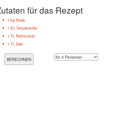
utaten für das Rezept
1 kg
Steak
1 EL
Teriyakisoße
1 TL
Rohrzucker
1 TL
Salz