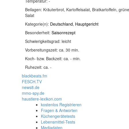
Temperatur:
-
Beilagen:
Kräuterbrot, Kartoffelsalat, Bratkartoffeln, grün
Salat
Kategorie(n):
Deutschland
,
Hauptgericht
Besonderheit:
Saisonrezept
Schwierigkeitsgrad:
leicht
Vorbereitungszeit:
ca. 30 min.
Koch- bzw. Backzeit:
ca. - min.
Ruhezeit:
ca. -
blackbeats.fm
FESCH.TV
news8.de
mmo-spy.de
haustiere-lexikon.com
kostenlos Registrieren
Fragen & Antworten
Küchengerätetests
Lebensmittel-Tests
Mediadaten