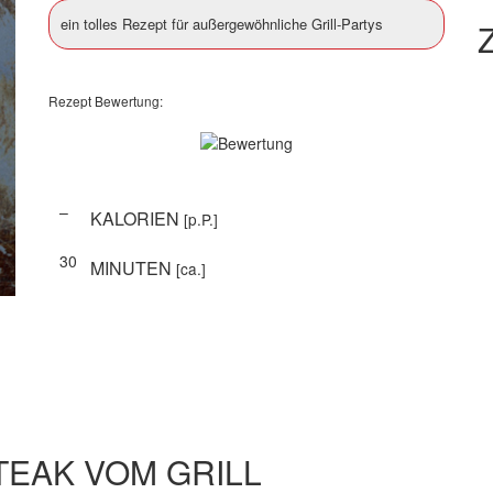
ein tolles Rezept für außergewöhnliche Grill-Partys
Z
Rezept Bewertung:
–
KALORIEN
[p.P.]
30
MINUTEN
[ca.]
TEAK VOM GRILL