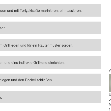
uen und mit Teriyakisoße marinieren; einmassieren.
sen.
 Grill legen und für ein Rautenmuster sorgen.
en und eine indirekte Grillzone einrichten.
V
einlegen und den Deckel schließen.
U
n.
O
M
1