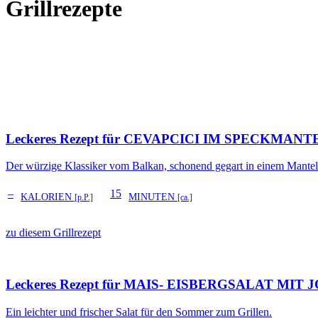
Grillrezepte
Leckeres Rezept für
CEVAPCICI IM SPECKMANT
Der würzige Klassiker vom Balkan, schonend gegart in einem Mantel
–
15
KALORIEN
MINUTEN
[p.P.]
[ca.]
zu diesem Grillrezept
Leckeres Rezept für
MAIS- EISBERGSALAT MIT 
Ein leichter und frischer Salat für den Sommer zum Grillen.