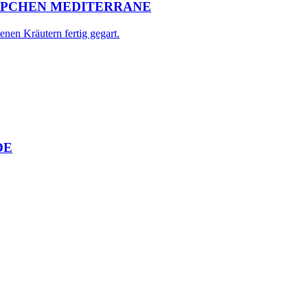
IPPCHEN MEDITERRANE
nen Kräutern fertig gegart.
DE