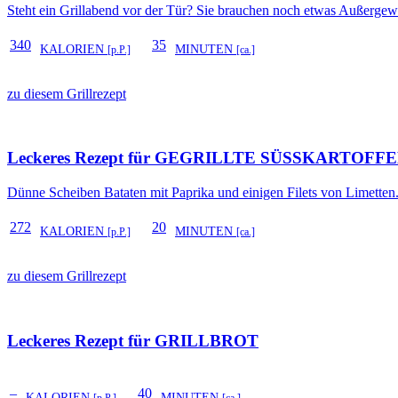
Steht ein Grillabend vor der Tür? Sie brauchen noch etwas Außergewöh
340
35
KALORIEN
MINUTEN
[p.P.]
[ca.]
zu diesem Grillrezept
Leckeres Rezept für
GEGRILLTE SÜSSKARTOFFEL
Dünne Scheiben Bataten mit Paprika und einigen Filets von Limetten. V
272
20
KALORIEN
MINUTEN
[p.P.]
[ca.]
zu diesem Grillrezept
Leckeres Rezept für
GRILLBROT
–
40
KALORIEN
MINUTEN