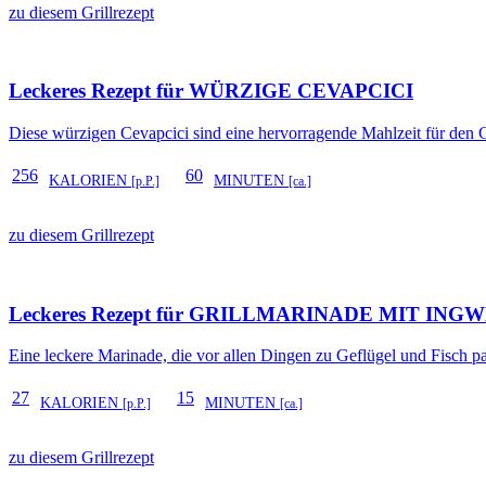
zu diesem Grillrezept
Leckeres Rezept für
WÜRZIGE CEVAPCICI
Diese würzigen Cevapcici sind eine hervorragende Mahlzeit für den G
256
60
KALORIEN
MINUTEN
[p.P.]
[ca.]
zu diesem Grillrezept
Leckeres Rezept für
GRILLMARINADE MIT ING
Eine leckere Marinade, die vor allen Dingen zu Geflügel und Fisch pa
27
15
KALORIEN
MINUTEN
[p.P.]
[ca.]
zu diesem Grillrezept