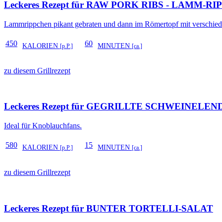
Leckeres Rezept für
RAW PORK RIBS - LAMM-R
Lammrippchen pikant gebraten und dann im Römertopf mit verschiede
450
60
KALORIEN
MINUTEN
[p.P.]
[ca.]
zu diesem Grillrezept
Leckeres Rezept für
GEGRILLTE SCHWEINELEN
Ideal für Knoblauchfans.
580
15
KALORIEN
MINUTEN
[p.P.]
[ca.]
zu diesem Grillrezept
Leckeres Rezept für
BUNTER TORTELLI-SALAT