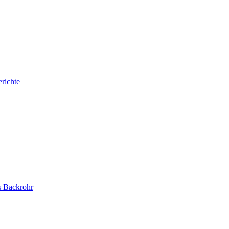
erichte
as Backrohr