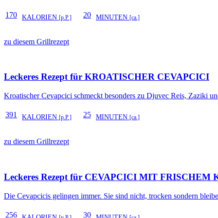
170
20
KALORIEN
MINUTEN
[p.P.]
[ca.]
zu diesem Grillrezept
Leckeres Rezept für
KROATISCHER CEVAPCICI
Kroatischer Cevapcici schmeckt besonders zu Djuvec Reis, Zaziki und
391
25
KALORIEN
MINUTEN
[p.P.]
[ca.]
zu diesem Grillrezept
Leckeres Rezept für
CEVAPCICI MIT FRISCHEM
Die Cevapcicis gelingen immer. Sie sind nicht, trocken sondern bleibe
256
30
KALORIEN
MINUTEN
[p.P.]
[ca.]