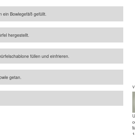
n ein Bowlegefäß gefüllt.
el hergestellt.
ürfelschablone füllen und einfrieren.
owle getan.
V
U
O
M
1