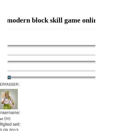
ERFASSER:
nsername:
(m)
laf
itglied seit:
0.09.2013