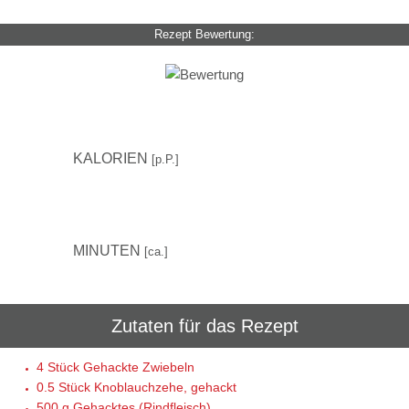
Rezept Bewertung:
256
KALORIEN
[p.P.]
30
MINUTEN
[ca.]
Zutaten für das Rezept
4 Stück
Gehackte Zwiebeln
0.5 Stück
Knoblauchzehe, gehackt
500 g
Gehacktes (Rindfleisch)