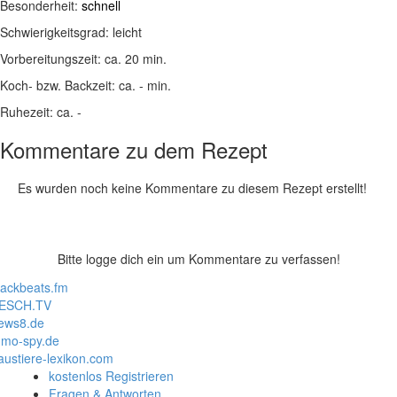
Besonderheit:
schnell
Schwierigkeitsgrad:
leicht
Vorbereitungszeit:
ca. 20 min.
Koch- bzw. Backzeit:
ca. - min.
Ruhezeit:
ca. -
Kommentare zu dem Rezept
Es wurden noch keine Kommentare zu diesem Rezept erstellt!
Bitte logge dich ein um Kommentare zu verfassen!
lackbeats.fm
ESCH.TV
ews8.de
mo-spy.de
austiere-lexikon.com
kostenlos Registrieren
Fragen & Antworten