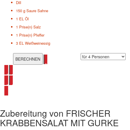
Dill
150 g
Saure Sahne
1 EL
Öl
1 Prise(n)
Salz
1 Prise(n)
Pfeffer
3 EL
Weißweinessig
alle Krabbensalat Rezepte ansehen
alle Gurken Rezepte ansehen
alle Salat Rezepte ansehen
Zubereitung von
FRISCHER
KRABBENSALAT MIT GURKE