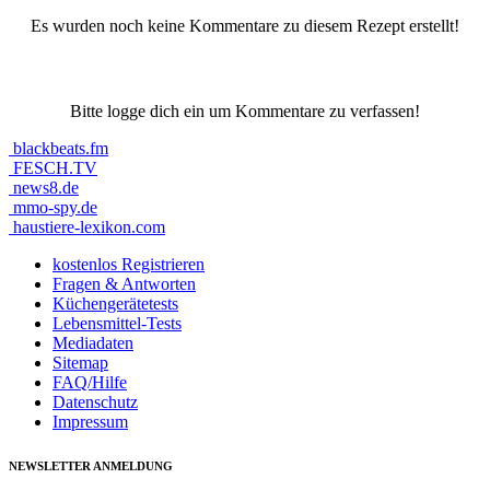
Es wurden noch keine Kommentare zu diesem Rezept erstellt!
Bitte logge dich ein um Kommentare zu verfassen!
blackbeats.fm
FESCH.TV
news8.de
mmo-spy.de
haustiere-lexikon.com
kostenlos Registrieren
Fragen & Antworten
Küchengerätetests
Lebensmittel-Tests
Mediadaten
Sitemap
FAQ/Hilfe
Datenschutz
Impressum
NEWSLETTER ANMELDUNG