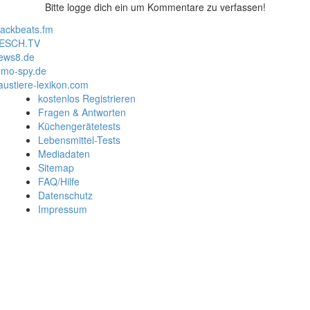
Bitte logge dich ein um Kommentare zu verfassen!
lackbeats.fm
ESCH.TV
ews8.de
mo-spy.de
austiere-lexikon.com
kostenlos Registrieren
Fragen & Antworten
Küchengerätetests
Lebensmittel-Tests
Mediadaten
Sitemap
FAQ/Hilfe
Datenschutz
Impressum