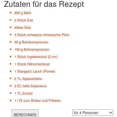
Zutaten für das Rezept
200 g
Mehl
2 Stück
Eier
etwas
Salz
3 Stück
schwarze chinesische Pilze
50 g
Bambussprossen
150 g
Bohnensprossen
1 Stück
Ingwerwurzel (2 cm)
1 Stück
Hähnchenbrust
1 Stange(n)
Lauch (Porree)
2 TL
Speisestärke
2 EL
helle Sojasauce
1 TL
Zucker
1 l
Öl zum Braten und Fritieren