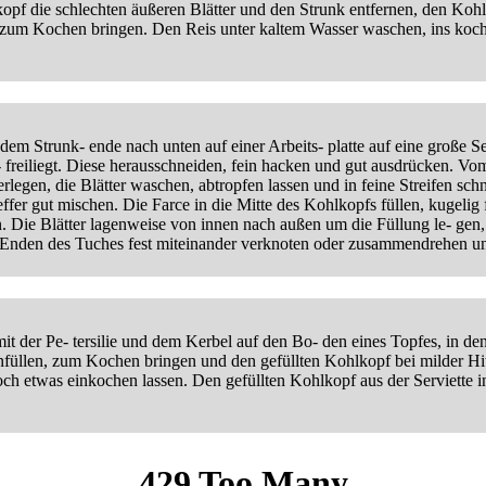
f die schlechten äußeren Blätter und den Strunk entfernen, den Kohl
 zum Kochen bringen. Den Reis unter kaltem Wasser waschen, ins koch
m Strunk- ende nach unten auf einer Arbeits- platte auf eine große Ser
- freiliegt. Diese herausschneiden, fein hacken und gut ausdrücken. 
erlegen, die Blätter waschen, abtropfen lassen und in feine Streifen sc
ffer gut mischen. Die Farce in die Mitte des Kohlkopfs füllen, kugeli
n. Die Blätter lagenweise von innen nach außen um die Füllung le- gen,
e Enden des Tuches fest miteinander verknoten oder zusammendrehen 
t der Pe- tersilie und dem Kerbel auf den Bo- den eines Topfes, in d
infüllen, zum Kochen bringen und den gefüllten Kohlkopf bei milder H
ch etwas einkochen lassen. Den gefüllten Kohlkopf aus der Serviette 