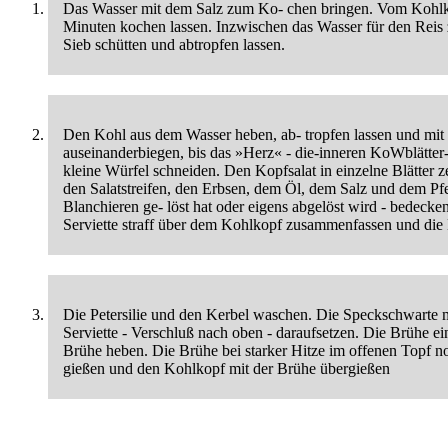
Das Wasser mit dem Salz zum Ko- chen bringen. Vom Kohlkop
Minuten kochen lassen. Inzwischen das Wasser für den Reis
Sieb schütten und abtropfen lassen.
Den Kohl aus dem Wasser heben, ab- tropfen lassen und mit de
auseinanderbiegen, bis das »Herz« - die-inneren KoWblätter
kleine Würfel schneiden. Den Kopfsalat in einzelne Blätter z
den Salatstreifen, den Erbsen, dem Öl, dem Salz und dem Pfe
Blanchieren ge- löst hat oder eigens abgelöst wird - bedecke
Serviette straff über dem Kohlkopf zusammenfassen und di
Die Petersilie und den Kerbel waschen. Die Speckschwarte mi
Serviette - Verschluß nach oben - daraufsetzen. Die Brühe e
Brühe heben. Die Brühe bei starker Hitze im offenen Topf no
gießen und den Kohlkopf mit der Brühe übergießen