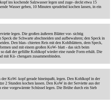
kopf ins kochende Salzwasser legen und zuge- deckt etwa 15
ende Wasser geben, 10 Minuten sprudelnd kochen lassen, in ein
viette legen. Die großen äußeren Blätter vor- sichtig
Vom Speck die Schwarte abschneiden und aufbewahren; den Speck in
hneiden. Den blan- chierten Reis mit den Kohlblättern, dem Speck,
g formen und mit einem großen KoW- blatt - das sich beim
 so daß der gefüllte Kohlkopf wieder eine runde Form erhält. Die
und mit Kü- chengarn zusammenbinden.
en der KoW- kopf gerade hineinpaßt, legen. Den Kohlkopf in der
itze 2 Stunden kochen lassen. Den KoW in der Serviette aus der
in eine vorgewärmte Schüssel legen. Die Brühe durch ein Sieb