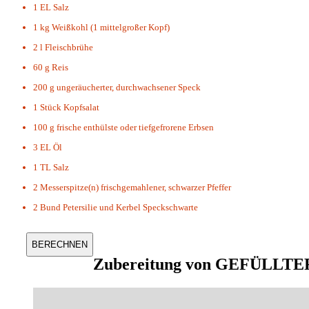
1 EL
Salz
1 kg
Weißkohl (1 mittelgroßer Kopf)
2 l
Fleischbrühe
60 g
Reis
200 g
ungeräucherter, durchwachsener Speck
1 Stück
Kopfsalat
100 g
frische enthülste oder tiefgefrorene Erbsen
3 EL
Öl
1 TL
Salz
2 Messerspitze(n)
frischgemahlener, schwarzer Pfeffer
2 Bund
Petersilie und Kerbel Speckschwarte
Zubereitung von
GEFÜLLTER