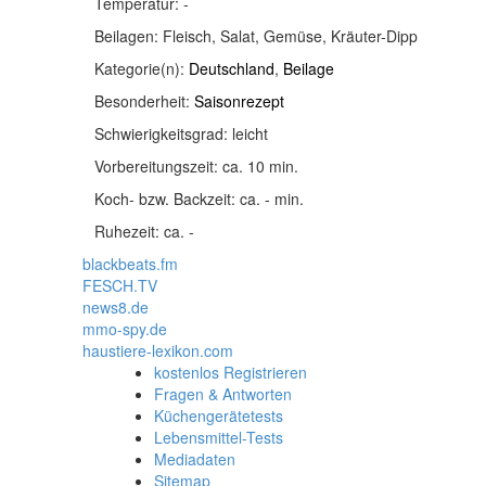
Temperatur:
-
Beilagen:
Fleisch, Salat, Gemüse, Kräuter-Dipp
Kategorie(n):
Deutschland
,
Beilage
Besonderheit:
Saisonrezept
Schwierigkeitsgrad:
leicht
Vorbereitungszeit:
ca. 10 min.
Koch- bzw. Backzeit:
ca. - min.
Ruhezeit:
ca. -
blackbeats.fm
FESCH.TV
news8.de
mmo-spy.de
haustiere-lexikon.com
kostenlos Registrieren
Fragen & Antworten
Küchengerätetests
Lebensmittel-Tests
Mediadaten
Sitemap