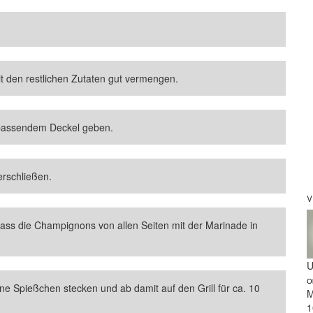
 den restlichen Zutaten gut vermengen.
 passendem Deckel geben.
rschließen.
V
ss die Champignons von allen Seiten mit der Marinade in
U
O
 Spießchen stecken und ab damit auf den Grill für ca. 10
M
1