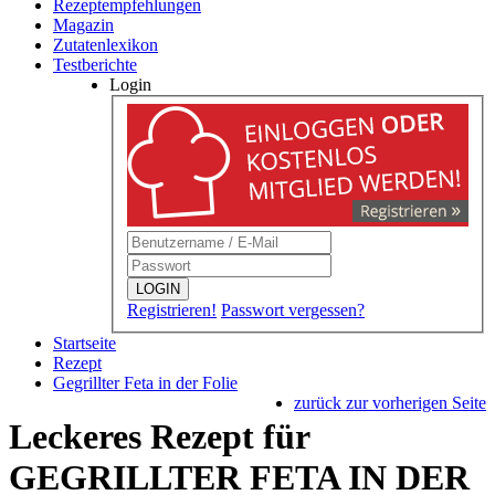
Rezeptempfehlungen
Magazin
Zutatenlexikon
Testberichte
Login
LOGIN
Registrieren!
Passwort vergessen?
Startseite
Rezept
Gegrillter Feta in der Folie
zurück zur vorherigen Seite
Leckeres Rezept für
GEGRILLTER FETA IN DER