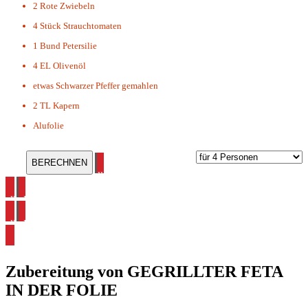
2
Rote Zwiebeln
4 Stück
Strauchtomaten
1 Bund
Petersilie
4 EL
Olivenöl
etwas
Schwarzer Pfeffer gemahlen
2 TL
Kapern
Alufolie
alle Grillrezepte ansehen
alle Mediterane Rezepte ansehen
alle Feta Rezepte ansehen
Zubereitung von
GEGRILLTER FETA
IN DER FOLIE