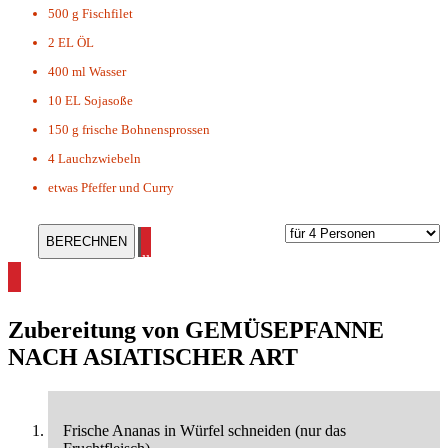
500 g
Fischfilet
2 EL
ÖL
400 ml
Wasser
10 EL
Sojasoße
150 g
frische Bohnensprossen
4
Lauchzwiebeln
etwas
Pfeffer und Curry
alle Rezepte ohne Kohlenhydrate ansehen
Zubereitung von
GEMÜSEPFANNE
NACH ASIATISCHER ART
Frische Ananas in Würfel schneiden (nur das