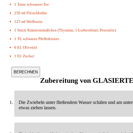
1 Tasse
schwarzer Tee
250 ml
Fleischbrühe
125 ml
Weißwein
1 Stück
Kräutersträußchen (Thymian, 1 Lorbeerblatt, Petersilie)
1 TL
schwarze Pfefferkörner
6 EL
Olivenöl
1 EL
Zucker
Zubereitung von
GLASIERTE
Die Zwiebeln unter fließendem Wasser schälen und am unt
etwas ziehen lassen.