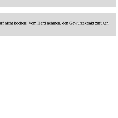
 darf nicht kochen! Vom Herd nehmen, den Gewürzextrakt zufügen