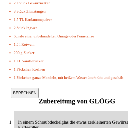
20 Stück
Gewürznelken
3 Stück
Zimtstangen
1.5 TL
Kardamompulver
2 Stück
Ingwer
Schale einer unbehandelten Orange oder Pomeranze
1.5 l
Rotwein
200 g
Zucker
1 EL
Vanillezucker
1 Päckchen
Rosinen
1 Päckchen
ganze Mandeln, mit heißem Wasser überbrüht und geschält
Zubereitung von
GLÖGG
In einem Schraubdeckelglas die etwas zerkleinerten Gewürze
Kaffeefilter.