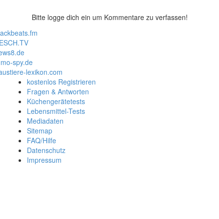
Bitte logge dich ein um Kommentare zu verfassen!
lackbeats.fm
ESCH.TV
ews8.de
mo-spy.de
austiere-lexikon.com
kostenlos Registrieren
Fragen & Antworten
Küchengerätetests
Lebensmittel-Tests
Mediadaten
Sitemap
FAQ/Hilfe
Datenschutz
Impressum