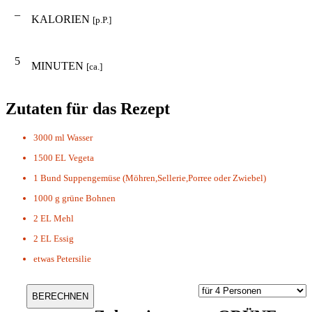
–
KALORIEN
[p.P.]
5
MINUTEN
[ca.]
Zutaten für das Rezept
3000 ml
Wasser
1500 EL
Vegeta
1 Bund
Suppengemüse (Möhren,Sellerie,Porree oder Zwiebel)
1000 g
grüne Bohnen
2 EL
Mehl
2 EL
Essig
etwas
Petersilie