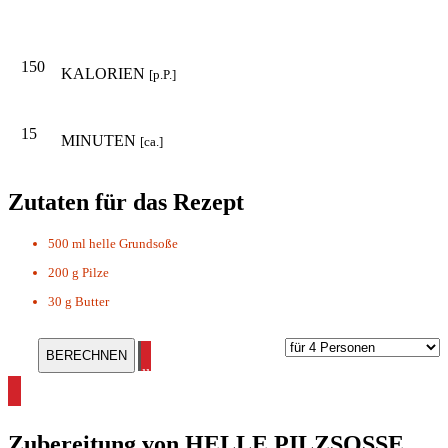
150
KALORIEN
[p.P.]
15
MINUTEN
[ca.]
Zutaten für das Rezept
500 ml
helle Grundsoße
200 g
Pilze
30 g
Butter
alle Pilzrezepte ansehen
Zubereitung von
HELLE PILZSOSSE