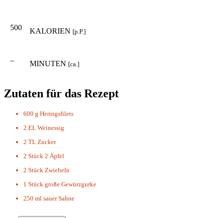
500
KALORIEN
[p.P.]
–
MINUTEN
[ca.]
Zutaten für das Rezept
600 g
Heringsfilets
2 EL
Weinessig
2 TL
Zucker
2 Stück
2 Äpfel
2 Stück
Zwiebeln
1 Stück
große Gewürzgurke
250 ml
sauer Sahne