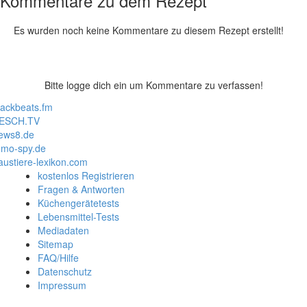
Kommentare zu dem Rezept
Es wurden noch keine Kommentare zu diesem Rezept erstellt!
Bitte logge dich ein um Kommentare zu verfassen!
lackbeats.fm
ESCH.TV
ews8.de
mo-spy.de
austiere-lexikon.com
kostenlos Registrieren
Fragen & Antworten
Küchengerätetests
Lebensmittel-Tests
Mediadaten
Sitemap
FAQ/Hilfe
Datenschutz
Impressum