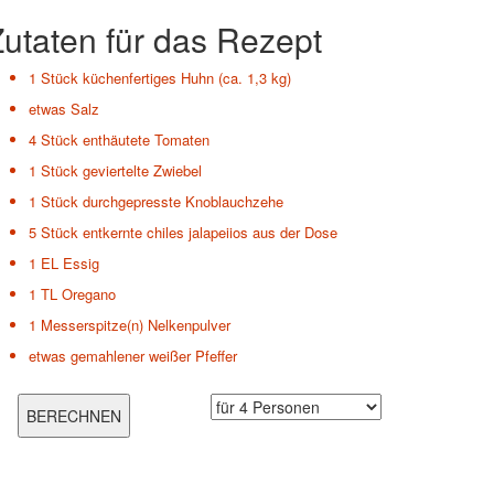
utaten für das Rezept
1 Stück
küchenfertiges Huhn (ca. 1,3 kg)
etwas
Salz
4 Stück
enthäutete Tomaten
1 Stück
geviertelte Zwiebel
1 Stück
durchgepresste Knoblauchzehe
5 Stück
entkernte chiles jalapeiios aus der Dose
1 EL
Essig
1 TL
Oregano
1 Messerspitze(n)
Nelkenpulver
etwas
gemahlener weißer Pfeffer