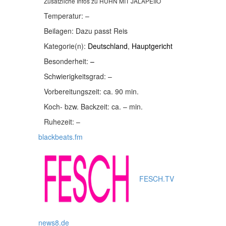
Zusätzliche Infos zu
HUHN MIT JALAPEIIO
Temperatur:
–
Beilagen:
Dazu passt Reis
Kategorie(n):
Deutschland
,
Hauptgericht
Besonderheit:
–
Schwierigkeitsgrad:
–
Vorbereitungszeit:
ca. 90 min.
Koch- bzw. Backzeit:
ca. – min.
Ruhezeit:
–
blackbeats.fm
FESCH.TV
news8.de