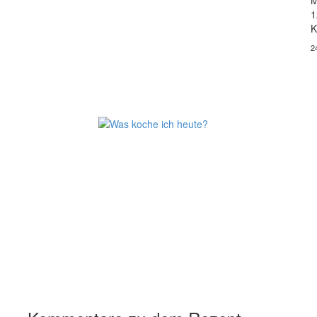
M
1
K
2