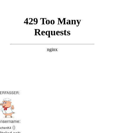
ERFASSER:
nsername:
()
ochenK4