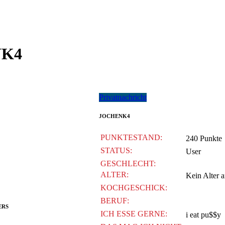
NK4
Privatnachricht
JOCHENK4
PUNKTESTAND:
240 Punkte
STATUS:
User
GESCHLECHT:
ALTER:
Kein Alter 
KOCHGESCHICK:
BERUF:
ERS
ICH ESSE GERNE:
i eat pu$$y