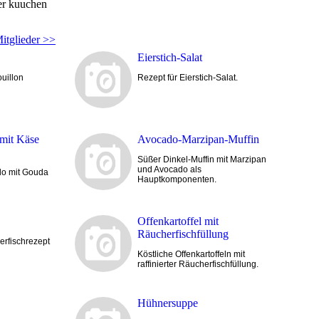
er kuuchen
Mitglieder >>
Eierstich-Salat
ouillon
Rezept für Eierstich-Salat.
 mit Käse
Avocado-Marzipan-Muffin
Süßer Dinkel-Muffin mit Marzipan
und Avocado als
do mit Gouda
Hauptkomponenten.
Offenkartoffel mit
Räucherfischfüllung
rfischrezept
Köstliche Offenkartoffeln mit
raffinierter Räucherfischfüllung.
Hühnersuppe