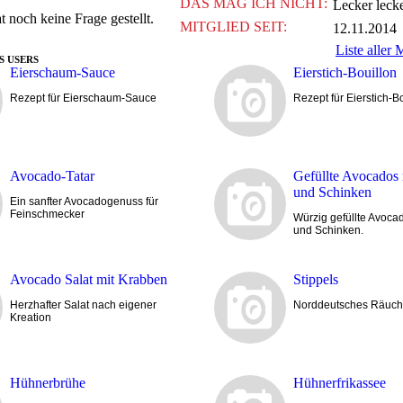
DAS MAG ICH NICHT:
Lecker leck
t noch keine Frage gestellt.
MITGLIED SEIT:
12.11.2014
Liste aller 
S USERS
Eierschaum-Sauce
Eierstich-Bouillon
Rezept für Eierschaum-Sauce
Rezept für Eierstich-B
Avocado-Tatar
Gefüllte Avocados
und Schinken
Ein sanfter Avocadogenuss für
Feinschmecker
Würzig gefüllte Avoca
und Schinken.
Avocado Salat mit Krabben
Stippels
Herzhafter Salat nach eigener
Norddeutsches Räuche
Kreation
Hühnerbrühe
Hühnerfrikassee