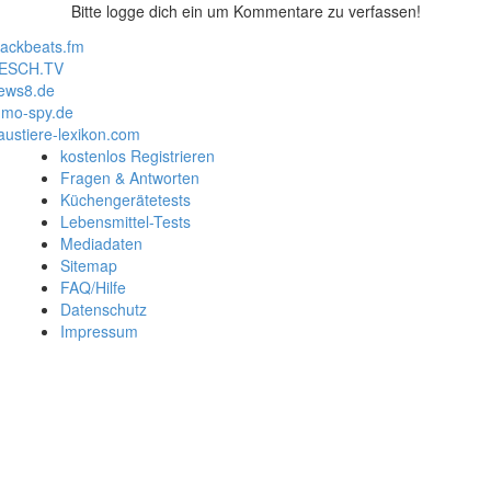
Bitte logge dich ein um Kommentare zu verfassen!
lackbeats.fm
ESCH.TV
ews8.de
mo-spy.de
austiere-lexikon.com
kostenlos Registrieren
Fragen & Antworten
Küchengerätetests
Lebensmittel-Tests
Mediadaten
Sitemap
FAQ/Hilfe
Datenschutz
Impressum