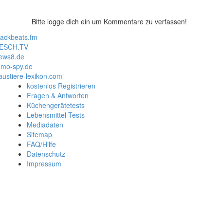
Bitte logge dich ein um Kommentare zu verfassen!
lackbeats.fm
ESCH.TV
ews8.de
mo-spy.de
austiere-lexikon.com
kostenlos Registrieren
Fragen & Antworten
Küchengerätetests
Lebensmittel-Tests
Mediadaten
Sitemap
FAQ/Hilfe
Datenschutz
Impressum