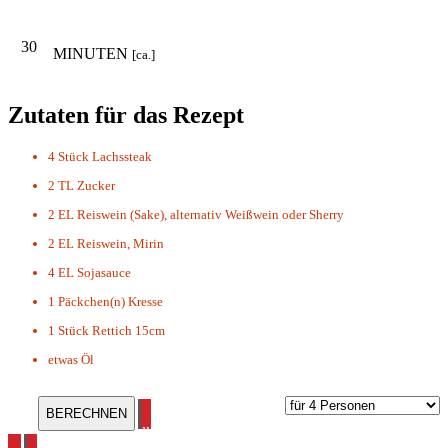
30
MINUTEN
[ca.]
Zutaten für das Rezept
4 Stück
Lachssteak
2 TL
Zucker
2 EL
Reiswein (Sake), alternativ Weißwein oder Sherry
2 EL
Reiswein, Mirin
4 EL
Sojasauce
1 Päckchen(n)
Kresse
1 Stück
Rettich 15cm
etwas
Öl
alle Grillrezepte ansehen