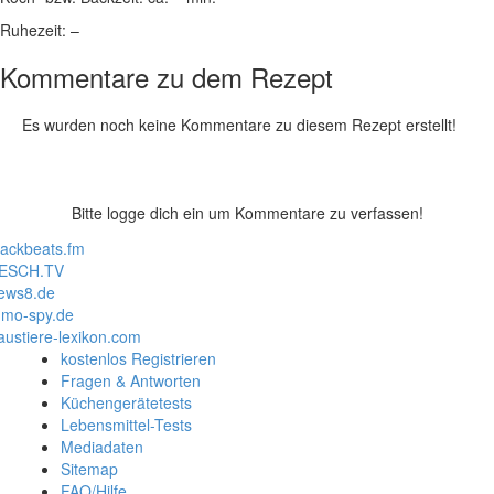
Ruhezeit:
–
Kommentare zu dem Rezept
Es wurden noch keine Kommentare zu diesem Rezept erstellt!
Bitte logge dich ein um Kommentare zu verfassen!
lackbeats.fm
ESCH.TV
ews8.de
mo-spy.de
austiere-lexikon.com
kostenlos Registrieren
Fragen & Antworten
Küchengerätetests
Lebensmittel-Tests
Mediadaten
Sitemap
FAQ/Hilfe